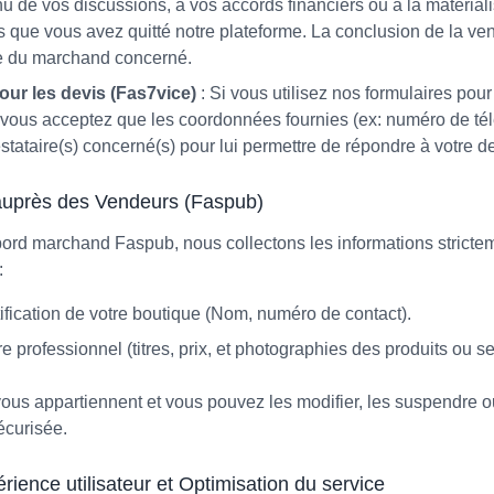
 de vos discussions, à vos accords financiers ou à la matériali
s que vous avez quitté notre plateforme. La conclusion de la ven
ve du marchand concerné.
ur les devis (Fas7vice)
: Si vous utilisez nos formulaires po
, vous acceptez que les coordonnées fournies (ex: numéro de té
stataire(s) concerné(s) pour lui permettre de répondre à votre 
auprès des Vendeurs (Faspub)
 bord marchand Faspub, nous collectons les informations stricte
:
tification de votre boutique (Nom, numéro de contact).
 professionnel (titres, prix, et photographies des produits ou se
ous appartiennent et vous pouvez les modifier, les suspendre ou
sécurisée.
érience utilisateur et Optimisation du service