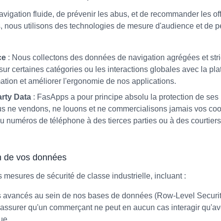
avigation fluide, de prévenir les abus, et de recommander les off
 nous utilisons des technologies de mesure d'audience et de p
ce
: Nous collectons des données de navigation agrégées et str
r certaines catégories ou les interactions globales avec la plat
ion et améliorer l'ergonomie de nos applications.
arty Data
: FasApps a pour principe absolu la protection de ses 
s ne vendons, ne louons et ne commercialisons jamais vos co
ou numéros de téléphone à des tierces parties ou à des courtie
on de vos données
esures de sécurité de classe industrielle, incluant :
s avancés au sein de nos bases de données (Row-Level Security)
'assurer qu'un commerçant ne peut en aucun cas interagir qu'a
ue.