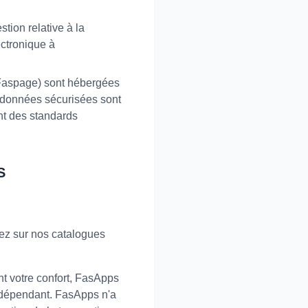
tion relative à la
ectronique à
Faspage) sont hébergées
 données sécurisées sont
ant des standards
S
ez sur nos catalogues
ant votre confort, FasApps
ndépendant. FasApps n'a